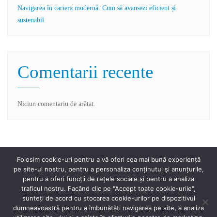
Navigarea în cariera modernă: Cum să avansezi eficient și
sustenabil
Comentarii recente
Niciun comentariu de arătat.
Folosim cookie-uri pentru a vă oferi cea mai bună experiență
pe site-ul nostru, pentru a personaliza conținutul și anunțurile,
pentru a oferi funcții de rețele sociale și pentru a analiza
traficul nostru. Facând clic pe "Accept toate cookie-urile",
sunteți de acord cu stocarea cookie-urilor pe dispozitivul
Home
Proiect
Noutăți
Contact
dumneavoastră pentru a îmbunătăți navigarea pe site, a analiza